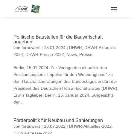
Politische Baustellen für die Bauwirtschaft
angehen!
von
fbrauwers
|
15.01.2024
|
DHWR
,
DHWR-Aktuelles-
2024
,
DHWR-Presse-2022
,
News
,
Presse
Berlin, 15.01.2024. Zur Vorlage des aktualisierten
Positionspapiers „Impulse für den Wohnungsbau” zu
den Haushaltsberatungen des Bundestages erklärt der
Präsident des Deutschen Holzwirtschaftsrates (DHWR),
Erwin Taglieber: Berlin, 15. Januar 2024. „Angesichts
der...
Förderpolitik für Neubau und Sanierungen
von
fbrauwers
|
28.07.2022
|
DHWR-Aktuelles-2022
,
DHWR-Presse-2022