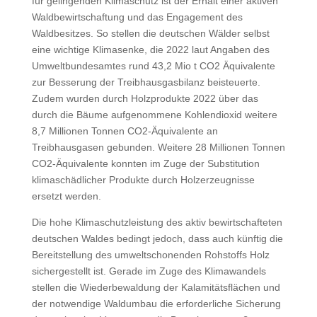
für gelingenden Klimaschutz ist der Erhalt einer aktiven
Waldbewirtschaftung und das Engagement des
Waldbesitzes. So stellen die deutschen Wälder selbst
eine wichtige Klimasenke, die 2022 laut Angaben des
Umweltbundesamtes rund 43,2 Mio t CO2 Äquivalente
zur Besserung der Treibhausgasbilanz beisteuerte.
Zudem wurden durch Holzprodukte 2022 über das
durch die Bäume aufgenommene Kohlendioxid weitere
8,7 Millionen Tonnen CO2-Äquivalente an
Treibhausgasen gebunden. Weitere 28 Millionen Tonnen
CO2-Äquivalente konnten im Zuge der Substitution
klimaschädlicher Produkte durch Holzerzeugnisse
ersetzt werden.
Die hohe Klimaschutzleistung des aktiv bewirtschafteten
deutschen Waldes bedingt jedoch, dass auch künftig die
Bereitstellung des umweltschonenden Rohstoffs Holz
sichergestellt ist. Gerade im Zuge des Klimawandels
stellen die Wiederbewaldung der Kalamitätsflächen und
der notwendige Waldumbau die erforderliche Sicherung